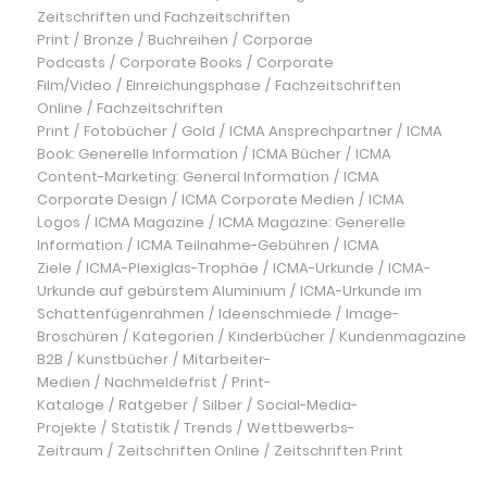
Zeitschriften und Fachzeitschriften
Print
/
Bronze
/
Buchreihen
/
Corporae
Podcasts
/
Corporate Books
/
Corporate
Film/Video
/
Einreichungsphase
/
Fachzeitschriften
Online
/
Fachzeitschriften
Print
/
Fotobücher
/
Gold
/
ICMA Ansprechpartner
/
ICMA
Book: Generelle Information
/
ICMA Bücher
/
ICMA
Content-Marketing: General Information
/
ICMA
Corporate Design
/
ICMA Corporate Medien
/
ICMA
Logos
/
ICMA Magazine
/
ICMA Magazine: Generelle
Information
/
ICMA Teilnahme-Gebühren
/
ICMA
Ziele
/
ICMA-Plexiglas-Trophäe
/
ICMA-Urkunde
/
ICMA-
Urkunde auf gebürstem Aluminium
/
ICMA-Urkunde im
Schattenfügenrahmen
/
Ideenschmiede
/
Image-
Broschüren
/
Kategorien
/
Kinderbücher
/
Kundenmagazine
B2B
/
Kunstbücher
/
Mitarbeiter-
Medien
/
Nachmeldefrist
/
Print-
Kataloge
/
Ratgeber
/
Silber
/
Social-Media-
Projekte
/
Statistik
/
Trends
/
Wettbewerbs-
Zeitraum
/
Zeitschriften Online
/
Zeitschriften Print