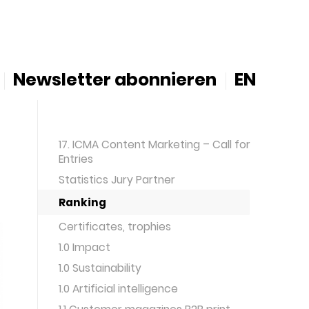
Newsletter abonnieren
EN
17. ICMA Content Marketing – Call for
Entries
Statistics Jury Partner
Ranking
Certificates, trophies
1.0 Impact
1.0 Sustainability
1.0 Artificial intelligence