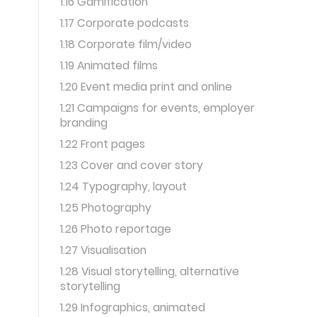
1.16 Gamification
1.17 Corporate podcasts
1.18 Corporate film/video
1.19 Animated films
1.20 Event media print and online
1.21 Campaigns for events, employer
branding
1.22 Front pages
1.23 Cover and cover story
1.24 Typography, layout
1.25 Photography
1.26 Photo reportage
1.27 Visualisation
1.28 Visual storytelling, alternative
storytelling
1.29 Infographics, animated