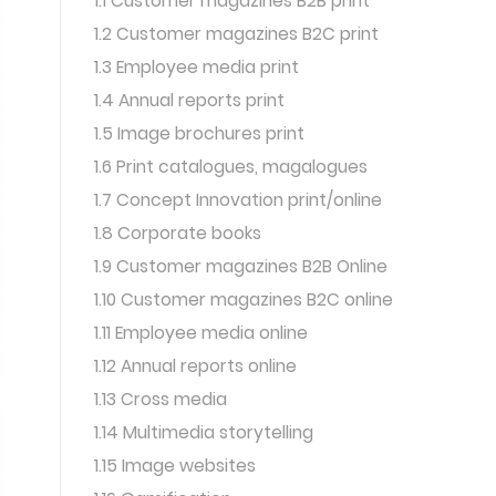
1.1 Customer magazines B2B print
1.2 Customer magazines B2C print
1.3 Employee media print
1.4 Annual reports print
1.5 Image brochures print
1.6 Print catalogues, magalogues
1.7 Concept Innovation print/online
1.8 Corporate books
1.9 Customer magazines B2B Online
1.10 Customer magazines B2C online
1.11 Employee media online
1.12 Annual reports online
1.13 Cross media
1.14 Multimedia storytelling
1.15 Image websites